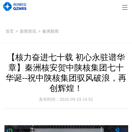
首页
>
新闻资讯
>
秦洲新闻
【核力奋进七十载 初心永驻谱华
章】秦洲核安贺中陕核集团七十
华诞--祝中陕核集团驭风破浪，再
创辉煌！
发布时间：2025-09-19 14:52